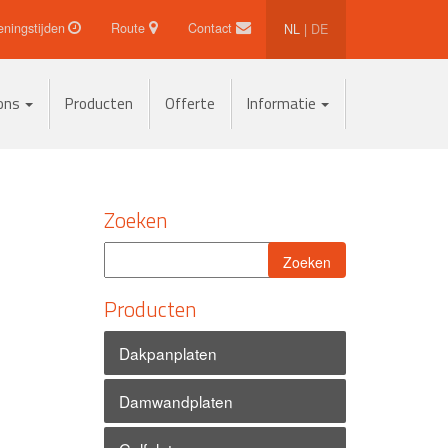
ningstijden
Route
Contact
NL
|
DE
 ons
Producten
Offerte
Informatie
Zoeken
Producten
Dakpanplaten
Damwandplaten