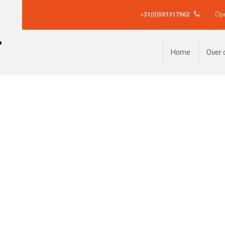
+31(0)591317962
Ope
Home
Over