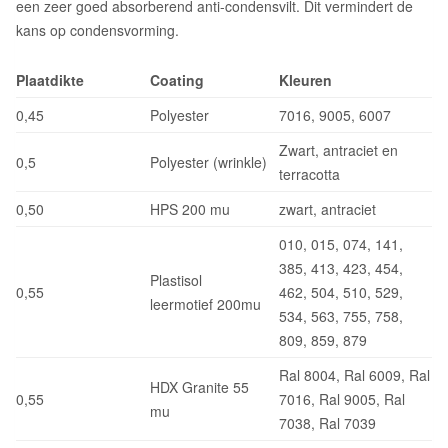
een zeer goed absorberend anti-condensvilt. Dit vermindert de
kans op condensvorming.
Plaatdikte
Coating
Kleuren
0,45
Polyester
7016, 9005, 6007
Zwart, antraciet en
0,5
Polyester (wrinkle)
terracotta
0,50
HPS 200 mu
zwart, antraciet
010, 015, 074, 141,
385, 413, 423, 454,
Plastisol
0,55
462, 504, 510, 529,
leermotief 200mu
534, 563, 755, 758,
809, 859, 879
Ral 8004, Ral 6009, Ral
HDX Granite 55
0,55
7016, Ral 9005, Ral
mu
7038, Ral 7039