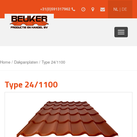
+31(0)591317962
NL
|
DE
Toggle
navigati
Home
/
Dakpanplaten
/ Type 24/1100
Type 24/1100