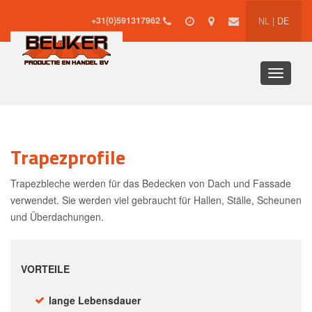
+31(0)591317962
NL
|
DE
Toggle
navigati
Trapezprofile
Trapezbleche werden für das Bedecken von Dach und Fassade
verwendet. Sie werden viel gebraucht für Hallen, Ställe, Scheunen
und Überdachungen.
VORTEILE
lange Lebensdauer