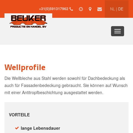
+31(0)591317962
NL
|
DE
Toggle
navigati
Wellprofile
Die Wellbleche aus Stahl werden sowohl für Dachbedeckung als
auch für Fassadenbedeckung gebraucht. Sie können auf Wunsch
mit einer Antitropfbeschichtung ausgestattet werden.
VORTEILE
lange Lebensdauer